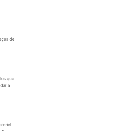
peças de
los que
dar a
terial