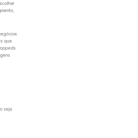
scolher
gmento,
negócios
es que
croppeds
agens
o seja