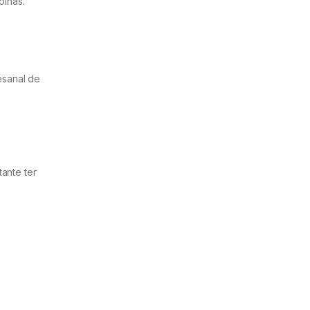
olhas.
esanal de
ante ter