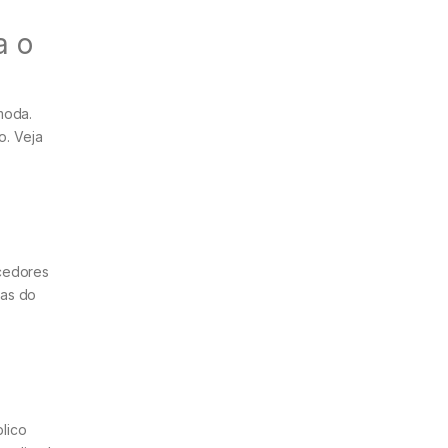
a o
moda.
o. Veja
ecedores
eas do
lico