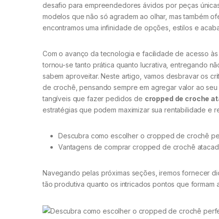
desafio para empreendedores ávidos por peças únicas e
modelos que não só agradem ao olhar, mas também ofe
encontramos uma infinidade de opções, estilos e acab
Com o avanço da tecnologia e facilidade de acesso às 
tornou-se tanto prática quanto lucrativa, entregando
sabem aproveitar. Neste artigo, vamos desbravar os c
de crochê, pensando sempre em agregar valor ao seu n
tangíveis que fazer pedidos de
cropped de croche at
estratégias que podem maximizar sua rentabilidade e 
Descubra como escolher o cropped de crochê per
Vantagens de comprar cropped de crochê atacado
Navegando pelas próximas seções, iremos fornecer dica
tão produtiva quanto os intricados pontos que formam a