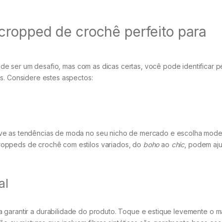
cropped de crochê perfeito para
e ser um desafio, mas com as dicas certas, você pode identificar 
es. Considere estes aspectos:
rve as tendências de moda no seu nicho de mercado e escolha mode
roppeds de crochê com estilos variados, do
boho
ao
chic
, podem aju
al
 garantir a durabilidade do produto. Toque e estique levemente o ma