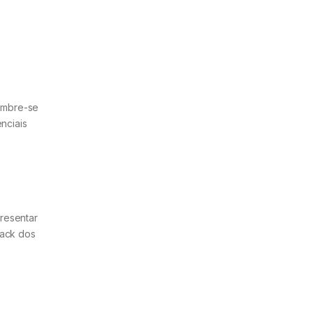
Lembre-se
nciais
resentar
back dos