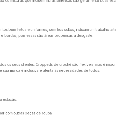
odão ou misturas que incluem fibras sintéticas são geralmente boas esc
s bem feitos e uniformes, sem fios soltos, indicam um trabalho art
 e bordas, pois essas são áreas propensas a desgaste.
dos os seus clientes. Croppeds de crochê são flexíveis, mas é import
e sua marca é inclusiva e atenta às necessidades de todos.
a estação.
nar com outras peças de roupa.