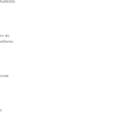
tualizado
cro do
melhores
ê pode
m