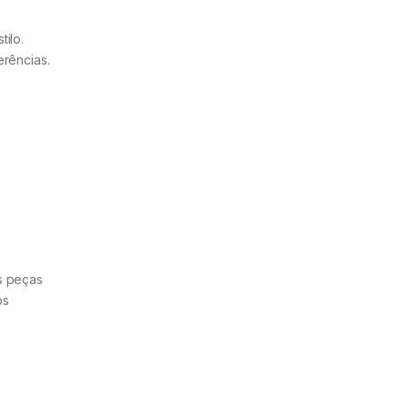
ilo.
rências.
s peças
os