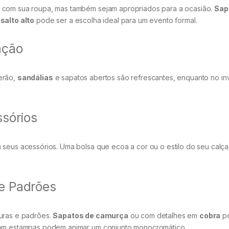
m com sua roupa, mas também sejam apropriados para a ocasião.
Sap
o
salto alto
pode ser a escolha ideal para um evento formal.
ação
erão,
sandálias
e sapatos abertos são refrescantes, enquanto no in
sórios
m seus acessórios. Uma bolsa que ecoa a cor ou o estilo do seu cal
e Padrões
turas e padrões.
Sapatos de camurça
ou com detalhes em
cobra
p
 com estampas podem animar um conjunto monocromático.