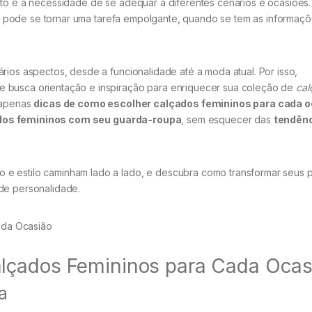
rto e a necessidade de se adequar a diferentes cenários e ocasiões.
eito pode se tornar uma tarefa empolgante, quando se tem as informaçõ
rios aspectos, desde a funcionalidade até a moda atual. Por isso,
e busca orientação e inspiração para enriquecer sua coleção de
cal
o apenas
dicas de como escolher calçados femininos para cada 
ados femininos com seu guarda-roupa
, sem esquecer das
tendênc
 e estilo caminham lado a lado, e descubra como transformar seus 
de personalidade.
lçados Femininos para Cada Ocas
ia