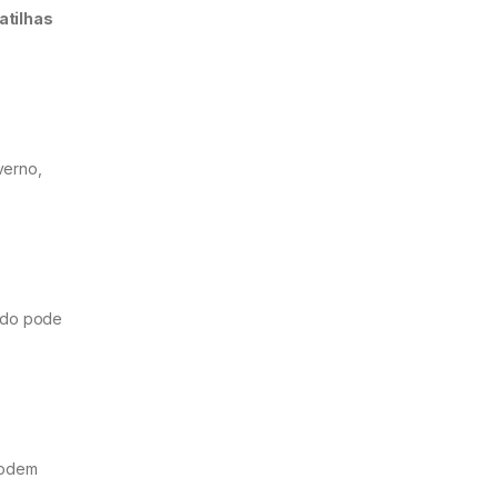
atilhas
verno,
çado pode
odem