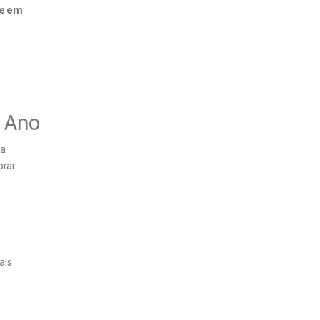
ie em
e Ano
 a
orar
ais