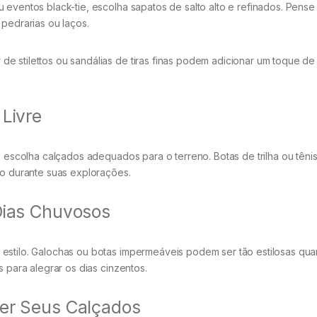
 eventos black-tie, escolha sapatos de salto alto e refinados. Pens
pedrarias ou laços.
de stilettos ou sandálias de tiras finas podem adicionar um toque de
 Livre
, escolha calçados adequados para o terreno. Botas de trilha ou têni
to durante suas explorações.
Dias Chuvosos
estilo. Galochas ou botas impermeáveis podem ser tão estilosas qua
s para alegrar os dias cinzentos.
her Seus Calçados