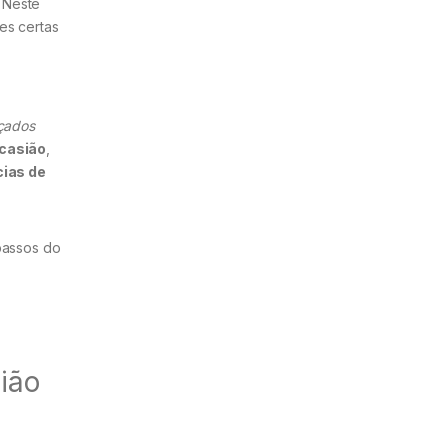
 Neste
es certas
çados
ocasião
,
ias de
passos do
ião